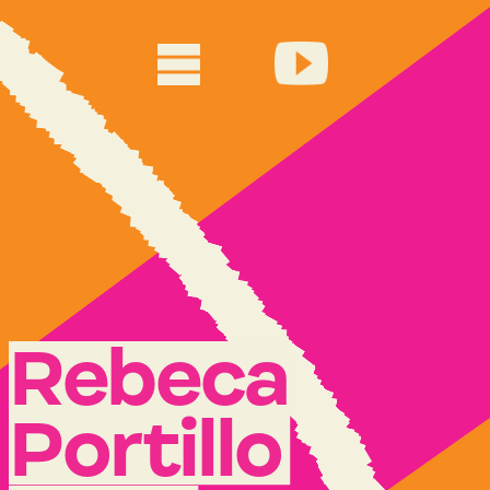
Rebeca 
Po
r
tillo