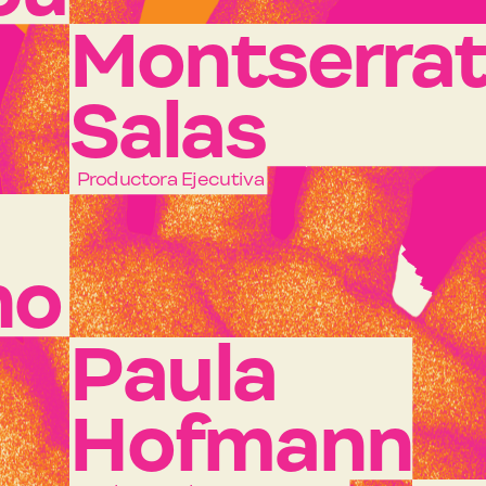
Montserrat
no
Paula 
Hofmann