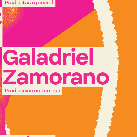
Productora general
 
Galadriel 
Zamorano
Producción en terreno