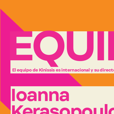
E
QU
I
El equipo de Kinissis es internacional y su dire
Ioanna 
Kerasopoul